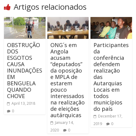
Artigos relacionados
OBSTRUÇÃO
ONG´s em
Participantes
DOS
Angola
da
ESGOTOS
acusam
conferência
CAUSA
“deputados”
defendem
INUNDAÇÕES
da oposição
realização
EM
e MPLA de
das
BENGUELA
estarem
Autarquias
QUANDO
pouco
Locais em
CHOVE
interessados
todos
na realização
municípios
April 13, 2018
de eleições
do país
0
autárquicas
December 17,
January 14,
2019
0
2020
0