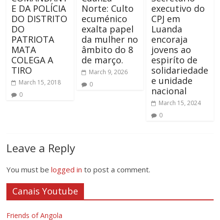
E DA POLÍCIA
Norte: Culto
executivo do
DO DISTRITO
ecuménico
CPJ em
DO
exalta papel
Luanda
PATRIOTA
da mulher no
encoraja
MATA
âmbito do 8
jovens ao
COLEGA A
de março.
espiríto de
TIRO
solidariedade
March 9, 2026
e unidade
March 15, 2018
0
nacional
0
March 15, 2024
0
Leave a Reply
You must be
logged in
to post a comment.
Canais Youtube
Friends of Angola