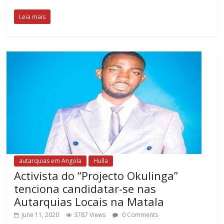
Leia mais
autarquias em Angola
Huíla
Activista do “Projecto Okulinga”
tenciona candidatar-se nas
Autarquias Locais na Matala
June 11, 2020
3787 Views
0 Comments