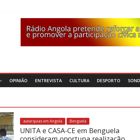
OPINIÃO
ENTREVISTA
CULTURA
DESPORTO
SON
autarquias em Angola
Benguela
UNITA e CASA-CE em Benguela
consideram oportuna realização