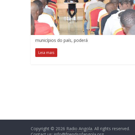
municípios do país, poderá
Leia mais
Copyright © 2026
Radio Angola
. All rights reserved.
Contact us:
info@friendsofangola.org
.