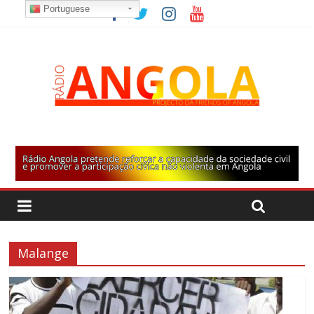
Portuguese
Malange