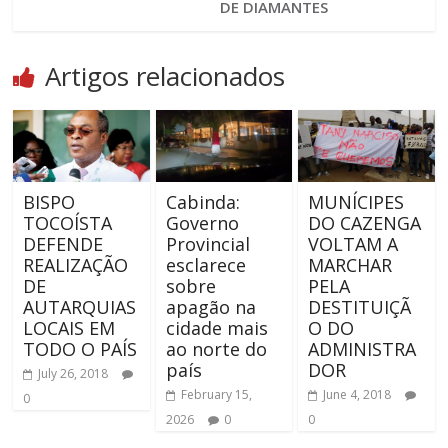
DE DIAMANTES
Artigos relacionados
BISPO
Cabinda:
MUNÍCIPES
TOCOÍSTA
Governo
DO CAZENGA
DEFENDE
Provincial
VOLTAM A
REALIZAÇÃO
esclarece
MARCHAR
DE
sobre
PELA
AUTARQUIAS
apagão na
DESTITUIÇÃ
LOCAIS EM
cidade mais
O DO
TODO O PAÍS
ao norte do
ADMINISTRA
país
DOR
July 26, 2018
February 15,
June 4, 2018
0
2026
0
0