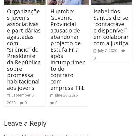
Organizaçõe
Huambo:
Isabel dos
s juvenis
Governo
Santos diz-se
associativas
Provincial
“contactável
e partidárias
acusado de
e disponível”
agastadas
abandonar
em colaborar
com
projecto de
com a justiça
“silêncio” do
Estufa Fria
July 7, 2020
Presidente
após
0
da República
incumprimen
sobre
to do
promessa
contrato
habitacional
com
aos jovens
empresa TFL
September 8,
June 20, 2026
2020
0
0
Leave a Reply