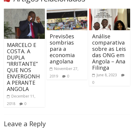
Previsões
Análise
sombrias
comparativa
MARCELO E
para a
sobre as Leis
COSTA. A
economia
das ONG em
DUPLA
angolana
Angola – Ana
“IRRITANTE”
Filinga
November 27,
QUE NOS
June 8, 2023
ENVERGONH
2019
0
A PERANTE
0
ANGOLA
December 11,
2018
0
Leave a Reply