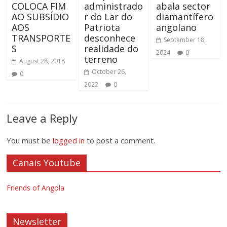
COLOCA FIM
administrado
abala sector
AO SUBSÍDIO
r do Lar do
diamantífero
AOS
Patriota
angolano
TRANSPORTE
desconhece
September 18,
S
realidade do
2024
0
terreno
August 28, 2018
October 26,
0
2022
0
Leave a Reply
You must be
logged in
to post a comment.
Canais Youtube
Friends of Angola
Newsletter