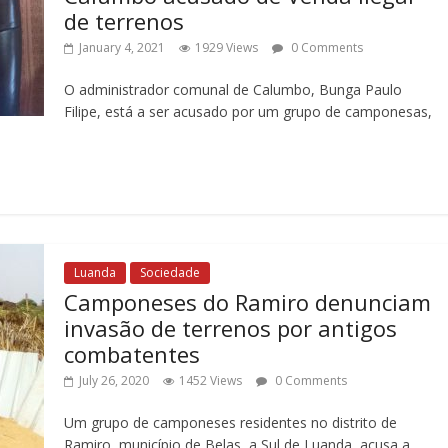
de terrenos
January 4, 2021
1929 Views
0 Comments
O administrador comunal de Calumbo, Bunga Paulo
Filipe, está a ser acusado por um grupo de camponesas,
Luanda
Sociedade
Camponeses do Ramiro denunciam
invasão de terrenos por antigos
combatentes
July 26, 2020
1452 Views
0 Comments
Um grupo de camponeses residentes no distrito de
Ramiro, município de Belas, a Sul de Luanda, acusa a