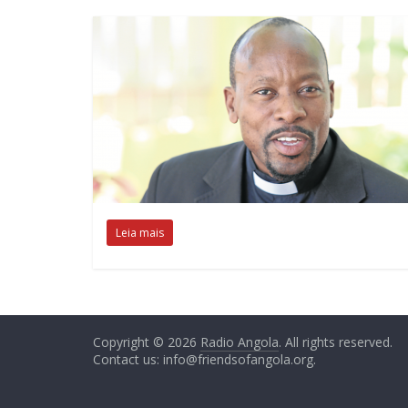
Leia mais
Copyright © 2026
Radio Angola
. All rights reserved.
Contact us:
info@friendsofangola.org
.