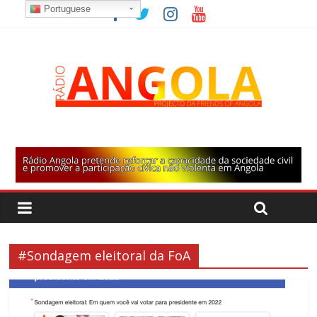
Portuguese
#Sondagem eleitoral da FoA