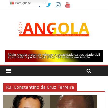
Portuguese
Rui Constantino da Cruz Ferreira