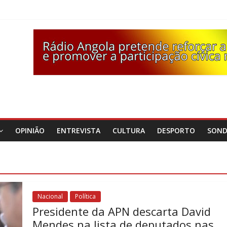
OPINIÃO
ENTREVISTA
CULTURA
DESPORTO
SON
Nacional
Política
Presidente da APN descarta David
Mendes na lista de deputados nas