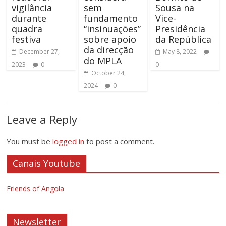
vigilância
sem
Sousa na
durante
fundamento
Vice-
quadra
“insinuações”
Presidência
festiva
sobre apoio
da República
da direcção
December 27,
May 8, 2022
do MPLA
2023
0
0
October 24,
2024
0
Leave a Reply
You must be
logged in
to post a comment.
Canais Youtube
Friends of Angola
Newsletter