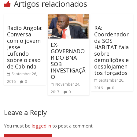
Artigos relacionados
Radio Angola:
RA:
Conversa
Coordenador
com o jovem
da SOS
EX-
Jesse
HABITAT fala
GOVERNADO
Lufendo
sobre
R DO BNA
sobre o caso
demolições e
SOB
de Cabinda
desalojamen
INVESTIGAÇÃ
tos forçados
September 26,
O
September 20,
2016
0
November 24,
2016
0
2017
0
Leave a Reply
You must be
logged in
to post a comment.