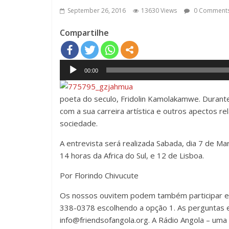
September 26, 2016
13630 Views
0 Comment
Compartilhe
Audio
00:00
Player
poeta do seculo, Fridolin Kamolakamwe. Durant
com a sua carreira artística e outros apectos re
sociedade.
A entrevista será realizada Sabada, dia 7 de M
14 horas da Africa do Sul, e 12 de Lisboa.
Por Florindo Chivucute
Os nossos ouvitem podem também participar em
338-0378 escolhendo a opção 1. As perguntas 
info@friendsofangola.org
. A Rádio Angola – uma