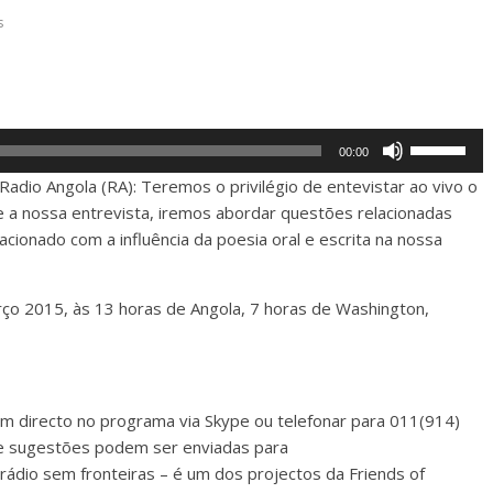
s
Use
00:00
Up/Down
Radio Angola (RA): Teremos o privilégio de entevistar ao vivo o
Arrow
e a nossa entrevista, iremos abordar questões relacionadas
keys
lacionado com a influência da poesia oral e escrita na nossa
to
increase
arço 2015, às 13 horas de Angola, 7 horas de Washington,
or
decrease
volume.
 directo no programa via Skype ou telefonar para 011(914)
e sugestões podem ser enviadas para
 rádio sem fronteiras – é um dos projectos da Friends of