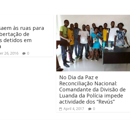
saem às ruas para
libertação de
as detidos em
a
r 26, 2016
0
No Dia da Paz e
Reconciliação Nacional:
Comandante da Divisão de
Luanda da Polícia impede
actividade dos “Revús”
April 4, 2017
0