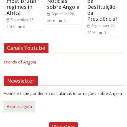
most brutal
Noticias
de
regimes in
sobre Angola
Destituição
Africa
da
September 20,
Presidência?
September 26,
2016
0
September 19,
2016
0
2016
0
Canais Youtube
Friends of Angola
Newsletter
Assine e fique por dentro das últimas informações sobre Angola
Assinar agora
View More