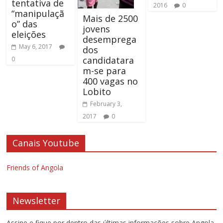
tentativa de
2016
0
“manipulaçã
Mais de 2500
o” das
jovens
eleições
desemprega
May 6, 2017
dos
candidatara
0
m-se para
400 vagas no
Lobito
February 3,
2017
0
Canais Youtube
Friends of Angola
Newsletter
Assine e fique por dentro das últimas informações sobre Angola