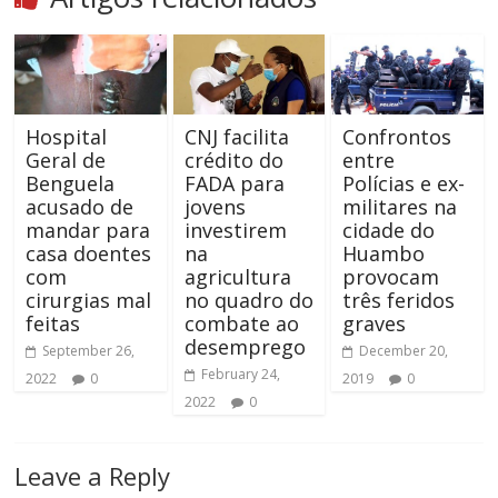
Hospital
CNJ facilita
Confrontos
Geral de
crédito do
entre
Benguela
FADA para
Polícias e ex-
acusado de
jovens
militares na
mandar para
investirem
cidade do
casa doentes
na
Huambo
com
agricultura
provocam
cirurgias mal
no quadro do
três feridos
feitas
combate ao
graves
desemprego
September 26,
December 20,
February 24,
2022
0
2019
0
2022
0
Leave a Reply