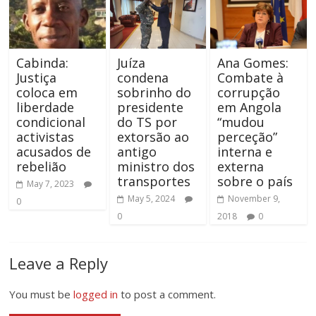
Cabinda:
Juíza
Ana Gomes:
Justiça
condena
Combate à
coloca em
sobrinho do
corrupção
liberdade
presidente
em Angola
condicional
do TS por
“mudou
activistas
extorsão ao
perceção”
acusados de
antigo
interna e
rebelião
ministro dos
externa
transportes
sobre o país
May 7, 2023
May 5, 2024
November 9,
0
0
2018
0
Leave a Reply
You must be
logged in
to post a comment.