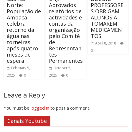
Norte:
Aprovados
PROFESSORE
População de
relatórios de
S OBRIGAM
Ambaca
actividades e
ALUNOS A
celebra
contas da
TOMAREM
retorno da
organização
MEDICAMEN
água nas
pelo Comité
TOS
torneiras
de
April 8, 2018
após quatro
Representan
0
meses de
tes
espera
Permanentes
February 5,
October 5,
2025
0
2025
0
Leave a Reply
You must be
logged in
to post a comment.
Canais Youtube