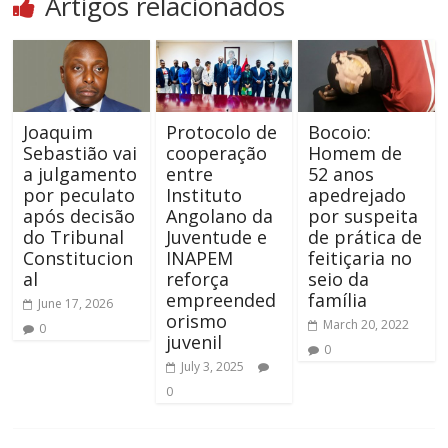
Artigos relacionados
Joaquim
Protocolo de
Bocoio:
Sebastião vai
cooperação
Homem de
a julgamento
entre
52 anos
por peculato
Instituto
apedrejado
após decisão
Angolano da
por suspeita
do Tribunal
Juventude e
de prática de
Constitucion
INAPEM
feitiçaria no
al
reforça
seio da
empreended
família
June 17, 2026
orismo
March 20, 2022
0
juvenil
0
July 3, 2025
0