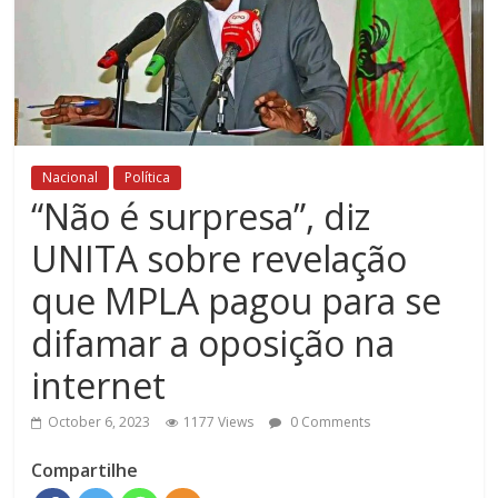
Nacional
Política
“Não é surpresa”, diz
UNITA sobre revelação
que MPLA pagou para se
difamar a oposição na
internet
October 6, 2023
1177 Views
0 Comments
Compartilhe