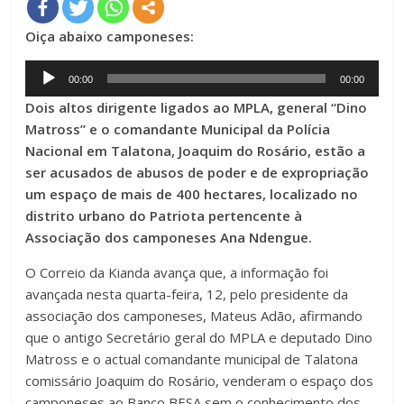
Oiça abaixo camponeses:
Audio
00:00
00:00
Player
Dois altos dirigente ligados ao MPLA, general “Dino
Matross” e o comandante Municipal da Polícia
Nacional em Talatona, Joaquim do Rosário, estão a
ser acusados de abusos de poder e de expropriação
um espaço de mais de 400 hectares, localizado no
distrito urbano do Patriota pertencente à
Associação dos camponeses Ana Ndengue.
O Correio da Kianda avança que, a informação foi
avançada nesta quarta-feira, 12, pelo presidente da
associação dos camponeses, Mateus Adão, afirmando
que o antigo Secretário geral do MPLA e deputado Dino
Matross e o actual comandante municipal de Talatona
comissário Joaquim do Rosário, venderam o espaço dos
camponeses ao Banco BESA sem o conhecimento dos