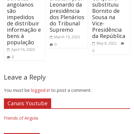
angolanos
Leonardo da
substituiu
são
presidência
Bornito de
impedidos
dos Plenários
Sousa na
de distribuir
do Tribunal
Vice-
informação e
Supremo
Presidência
bens à
da República
March 19, 2023
população
May 8, 2022
0
April 16, 2020
0
0
Leave a Reply
You must be
logged in
to post a comment.
Canais Youtube
Friends of Angola