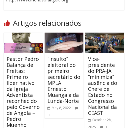
Artigos relacionados
Pastor Pedro
“Insulto”
Vice-
Balança de
eleitoral do
presidente
Freitas:
primeiro
do PRA-JA
Primeiro
secretário do
“minimiza”
líder nativo
MPLA
ausência do
da Igreja
Ernesto
Chefe de
Adventista
Muangala da
Estado no
reconhecido
Lunda-Norte
Congresso
pelo Governo
Nacional da
May 8, 2022
de Angola –
CEAST
0
Pedro
October 28,
Muenho
2025
0