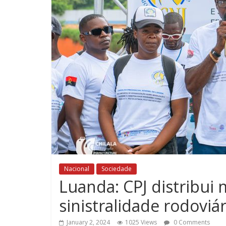
Nacional
Sociedade
Luanda: CPJ distribui 
sinistralidade rodoviár
January 2, 2024
1025 Views
0 Comments