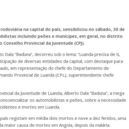
doviária na capital do país, sensibilizou no sábado, 30 de
listas incluindo peões e munícipes, em geral, no distrito
 Conselho Provincial da Juventude (CPJ).
erto Dala “Baduna”, decorreu sob o lema: “Luanda precisa de ti,
ticipação de diversas entidades da capital, com destaque para
el Paulo, em representação do chefe do Departamento de
mando Provincial de Luanda (CPL), superintendente chefe
vincial da Juventude de Luanda, Alberto Dala “Baduna”, a mega
consciencializar os automobilistas e peões, sobre a necessidade
 acidentes e mortes em Luanda.
 país registam em média dois mortos e nove a dez feridos, uma
da maior causa de mortes em Angola, depois da malária.