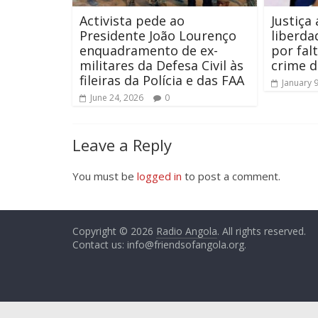
Activista pede ao
Justiça
Presidente João Lourenço
liberda
enquadramento de ex-
por fal
militares da Defesa Civil às
crime d
fileiras da Polícia e das FAA
January 
June 24, 2026
0
Leave a Reply
You must be
logged in
to post a comment.
Copyright © 2026
Radio Angola
. All rights reserved.
Contact us:
info@friendsofangola.org
.