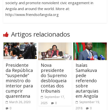
society and promote nonviolent civic engagement in
Angola and around the world. More at:
http://www.friendsofangola.org
Artigos relacionados
Presidente
Nova
Isaías
da República
presidente
Samakuva
“suspende”
do Supremo
pede
ministro do
desbloqueia
referendo
interior para
contas dos
sobre
cumprir
tribunais
autarquias
quarentena
em Angola
September 17,
March 26, 2020
September 19,
2025
0
0
2018
0