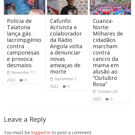
Polícia de
Cafunfo:
Cuanza-
Talatona
Activista e
Norte:
lança gás
colaborador
Milhares de
lacrimpgénio
da Rádio
cidadãos
contra
Angola volta
marcham
camponesas
a denunciar
contra
e provoca
novas
cancro da
desmaios
ameaças de
mama em
morte
alusão ao
November 17,
“Outubro
September 7,
2023
0
Rosa”
2022
0
October 29,
2025
0
Leave a Reply
You must be
logged in
to post a comment.