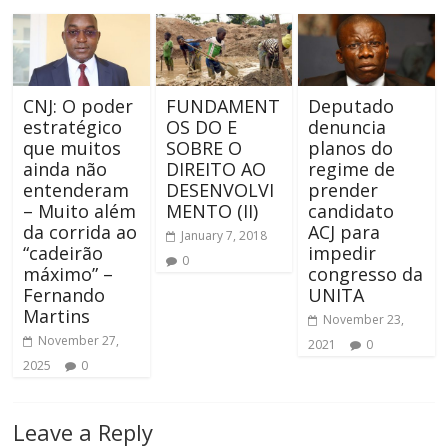
CNJ: O poder
FUNDAMENT
Deputado
estratégico
OS DO E
denuncia
que muitos
SOBRE O
planos do
ainda não
DIREITO AO
regime de
entenderam
DESENVOLVI
prender
– Muito além
MENTO (II)
candidato
da corrida ao
ACJ para
January 7, 2018
“cadeirão
impedir
0
máximo” –
congresso da
Fernando
UNITA
Martins
November 23,
November 27,
2021
0
2025
0
Leave a Reply