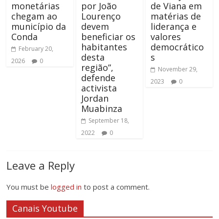
monetárias
por João
de Viana em
chegam ao
Lourenço
matérias de
município da
devem
liderança e
Conda
beneficiar os
valores
habitantes
democrático
February 20,
desta
s
2026
0
região”,
November 29,
defende
2023
0
activista
Jordan
Muabinza
September 18,
2022
0
Leave a Reply
You must be
logged in
to post a comment.
Canais Youtube