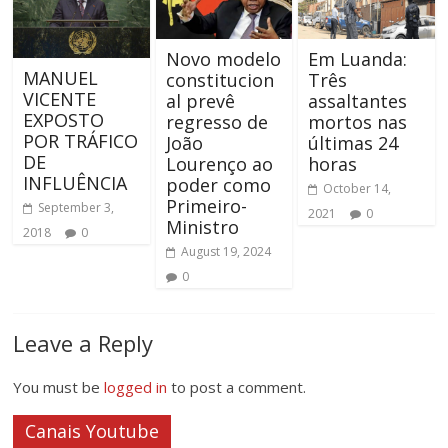
Novo modelo
Em Luanda:
MANUEL
constitucion
Três
VICENTE
al prevê
assaltantes
EXPOSTO
regresso de
mortos nas
POR TRÁFICO
João
últimas 24
DE
Lourenço ao
horas
INFLUÊNCIA
poder como
October 14,
Primeiro-
September 3,
2021
0
Ministro
2018
0
August 19, 2024
0
Leave a Reply
You must be
logged in
to post a comment.
Canais Youtube