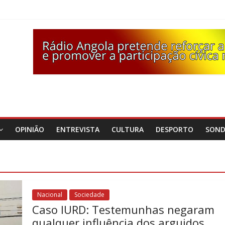
OPINIÃO
ENTREVISTA
CULTURA
DESPORTO
SON
Nacional
Sociedade
Caso IURD: Testemunhas negaram
qualquer influência dos arguidos