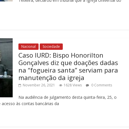
Teixeira, declarou em tribunal que a Igreja Universal do
Nacional
Sociedade
Caso IURD: Bispo Honorilton
Gonçalves diz que doações dadas
na “fogueira santa” serviam para
manutenção da igreja
November 26, 2021
1628 Views
0 Comments
Na audiência de julgamento desta quinta-feira, 25, o
e acesso às contas bancárias da