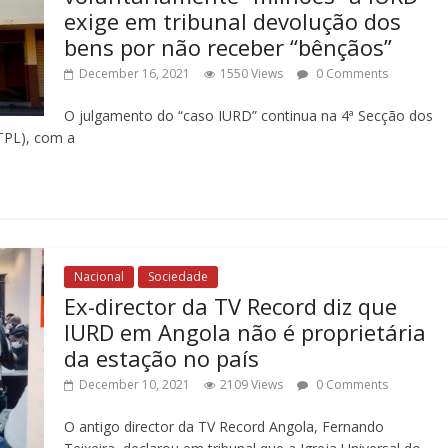
exige em tribunal devolução dos
bens por não receber “bênçãos”
December 16, 2021
1550 Views
0 Comments
O julgamento do “caso IURD” continua na 4ª Secção dos
TPL), com a
Nacional
Sociedade
Ex-director da TV Record diz que
IURD em Angola não é proprietária
da estação no país
December 10, 2021
2109 Views
0 Comments
O antigo director da TV Record Angola, Fernando