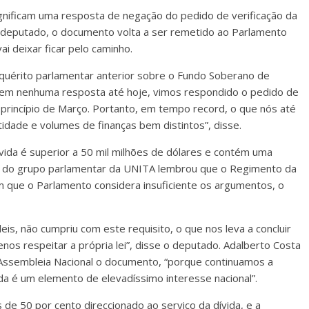
gnificam uma resposta de negação do pedido de verificação da
o deputado, o documento volta a ser remetido ao Parlamento
i deixar ficar pelo caminho.
nquérito parlamentar anterior sobre o Fundo Soberano de
sem nenhuma resposta até hoje, vimos respondido o pedido de
no princípio de Março. Portanto, em tempo record, o que nós até
ade e volumes de finanças bem distintos”, disse.
ivida é superior a 50 mil milhões de dólares e contém uma
te do grupo parlamentar da UNITA lembrou que o Regimento da
 que o Parlamento considera insuficiente os argumentos, o
is, não cumpriu com este requisito, o que nos leva a concluir
nos respeitar a própria lei”, disse o deputado. Adalberto Costa
a Assembleia Nacional o documento, “porque continuamos a
ida é um elemento de elevadíssimo interesse nacional”.
e 50 por cento direccionado ao serviço da dívida, e a