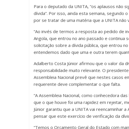
Para o deputado da UNITA, “os aplausos não si
dívida”. Por isso, ainda esta semana, segundo 
por se tratar de uma matéria que a UNITA não va
“Ao invés de termos a resposta ao pedido de i
Angola, que entrou no ano passado e continua 
solicitação sobre a dívida pública, que entrou 
entendemos dado que uma e outra terem quantid
Adalberto Costa Júnior afirmou que o valor da d
responsabilidade muito relevante. O presiden
Assembleia Nacional prevê que nestes casos em
requerente deve complementar o que falta.
“A Assembleia Nacional, como conhecedora das le
que o que houve foi uma rapidez em rejeitar, me
Júnior garantiu que a UNITA vai reencaminhar 
pensar que este exercício de verificação da dív
“Temos o Orçamento Geral do Estado com mais d