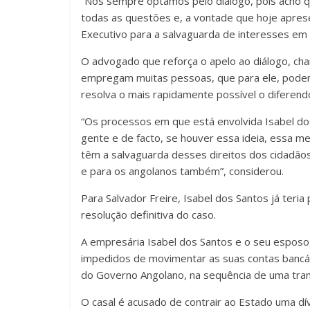
“Nós sempre optamos pelo diálogo, pois acho q
todas as questões e, a vontade que hoje apres
Executivo para a salvaguarda de interesses em 
O advogado que reforça o apelo ao diálogo, ch
empregam muitas pessoas, que para ele, podem
resolva o mais rapidamente possível o diferend
“Os processos em que está envolvida Isabel 
gente e de facto, se houver essa ideia, essa 
têm a salvaguarda desses direitos dos cidadão
e para os angolanos também”, considerou.
Para Salvador Freire, Isabel dos Santos já ter
resolução definitiva do caso.
A empresária Isabel dos Santos e o seu espos
impedidos de movimentar as suas contas bancá
do Governo Angolano, na sequência de uma trans
O casal é acusado de contrair ao Estado uma dív