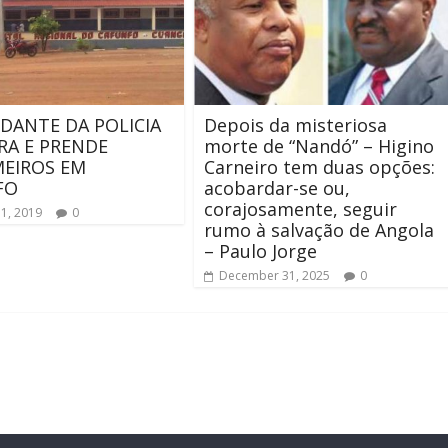
ANTE DA POLICIA
Depois da misteriosa
A E PRENDE
morte de “Nandó” – Higino
EIROS EM
Carneiro tem duas opções:
FO
acobardar-se ou,
corajosamente, seguir
31, 2019
0
rumo à salvação de Angola
– Paulo Jorge
December 31, 2025
0