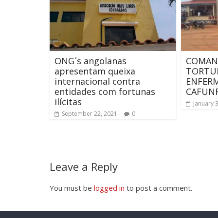
ONG´s angolanas
COMAND
apresentam queixa
TORTUR
internacional contra
ENFERM
entidades com fortunas
CAFUN
ilícitas
January 
September 22, 2021
0
Leave a Reply
You must be
logged in
to post a comment.