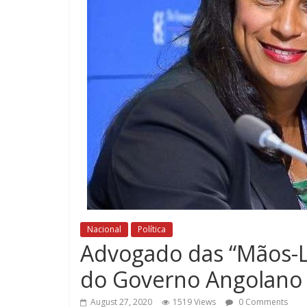
Nacional
Política
Advogado das “Mãos-Liv
do Governo Angolano n
August 27, 2020
1519 Views
0 Comments