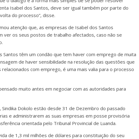
ue o diálogo é a forma mais simples de se poder resolver
enta Isabel dos Santos, deve ser igual também por parte do
volta do processo”, disse.
amou atenção que, as empresas de Isabel dos Santos
 ver os seus postos de trabalho afectados, caso não se
o.
dos Santos têm um condão que tem haver com emprego de muita
mensagem de haver sensibilidade na resolução das questões que
s relacionados com emprego, é uma mais valia para o processo
ia pensado muito antes em negociar com as autoridades para
o, Sindika Dokolo estão desde 31 de Dezembro do passado
rias e administrarem as suas empresas em posse provisória
ferência orientada pelo Tribunal Provincial de Luanda.
ida de 1,3 mil milhões de dólares para constituição do seu