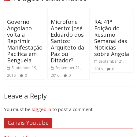
Governo
Microfone
RA: 41ª
Angolano
Aberto: José
Edição do
volta a
Eduardo dos
Resumo
Reprimir
Santos:
Semanal das
Manifestação
Arquiteto da
Noticias
Pacífica em
Paz ou
sobre Angola
Benguela
Ditador?
September 21,
September 19,
September 21,
2016
0
2016
0
2016
0
Leave a Reply
You must be
logged in
to post a comment.
Canais Youtube