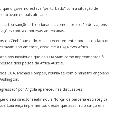
do que o governo estava “perturbado” com a situação de
ontravam no país africano.
descartou sanções direccionadas, como a proibição de viagens
iolações contra empresas americanas.
icos do Zimbábue e do Malaui recentemente, apesar do fato de
stavam sob ameaça”, disse ele à CAJ News Africa.
ostas aos indivíduos que os EUA viam como impedimentos à
nesses dois países da África Austral.
o dos EUA, Michael Pompeo, reuniu-se com o ministro angolano
Washington.
agressão” por Angola apareceu nas discussões.
 o seu director reafirmou a “força” da parceria estratégica
 que Lourenço implementou desde que assumiu o cargo em