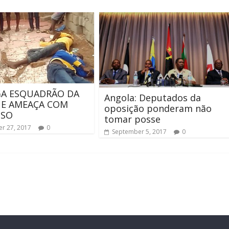
GA ESQUADRÃO DA
Angola: Deputados da
 E AMEAÇA COM
oposição ponderam não
SSO
tomar posse
r 27, 2017
0
September 5, 2017
0