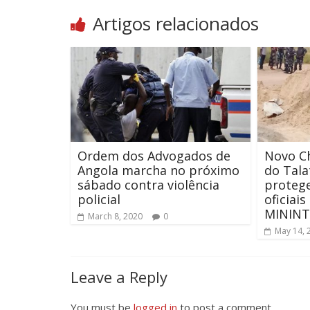
Artigos relacionados
Ordem dos Advogados de
Novo Ch
Angola marcha no próximo
do Tala
sábado contra violência
protege
policial
oficiais
MININT
March 8, 2020
0
May 14, 
Leave a Reply
You must be
logged in
to post a comment.