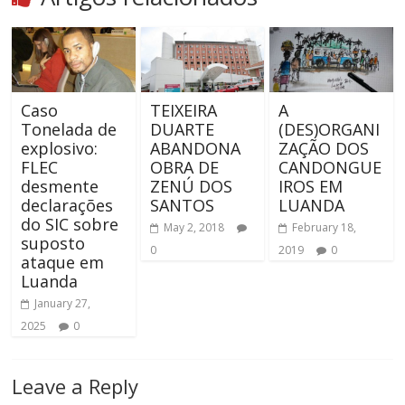
Caso
TEIXEIRA
A
Tonelada de
DUARTE
(DES)ORGANI
explosivo:
ABANDONA
ZAÇÃO DOS
FLEC
OBRA DE
CANDONGUE
desmente
ZENÚ DOS
IROS EM
declarações
SANTOS
LUANDA
do SIC sobre
May 2, 2018
February 18,
suposto
0
2019
0
ataque em
Luanda
January 27,
2025
0
Leave a Reply