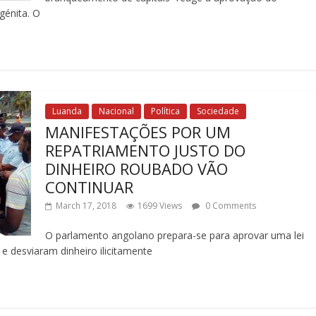
énita. O
Luanda
Nacional
Política
Sociedade
MANIFESTAÇÕES POR UM
REPATRIAMENTO JUSTO DO
DINHEIRO ROUBADO VÃO
CONTINUAR
March 17, 2018
1699 Views
0 Comments
O parlamento angolano prepara-se para aprovar uma lei
e desviaram dinheiro ilicitamente