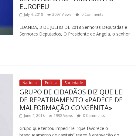
EUROPEU
July 4, 2018
2097 Views
0 Comments
LUANDA, 3 DE JULHO DE 2018 Senhoras Deputadas e
Senhores Deputados, O Presidente de Angola, o senhor
Nacional
Política
Sociedade
GRUPO DE CIDADÃOS DIZ QUE LEI
DE REPATRIAMENTO «PADECE DE
MALFORMAÇÃO CONGÉNITA»
June 4, 2018
1998 Views
0 Comments
Grupo que tentou impedir lei “que favorece o
branqueamento de capitais” reage à aprovação do