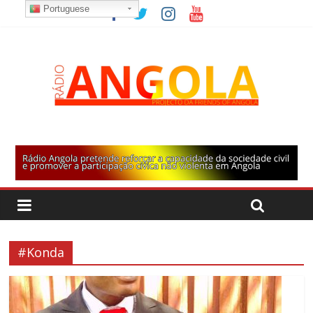
Portuguese
#Konda