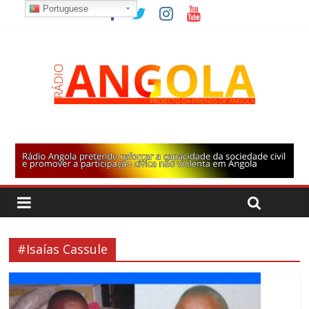
Portuguese
#Isaías Cassule