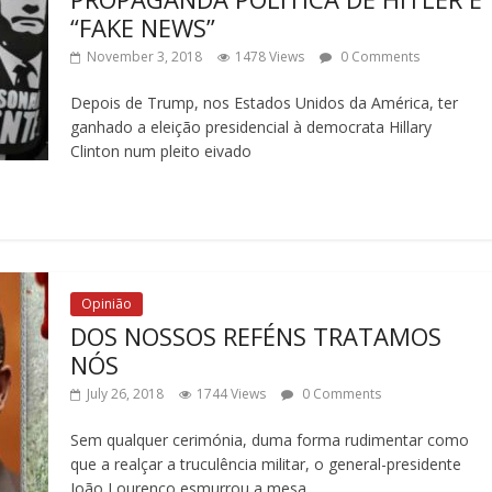
“FAKE NEWS”
November 3, 2018
1478 Views
0 Comments
Depois de Trump, nos Estados Unidos da América, ter
ganhado a eleição presidencial à democrata Hillary
Clinton num pleito eivado
Opinião
DOS NOSSOS REFÉNS TRATAMOS
NÓS
July 26, 2018
1744 Views
0 Comments
Sem qualquer cerimónia, duma forma rudimentar como
que a realçar a truculência militar, o general-presidente
João Lourenço esmurrou a mesa