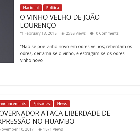
Nacional
Política
O VINHO VELHO DE JOÃO
LOURENÇO
February 13, 2018
2588 Views
0 Comments
“Não se põe vinho novo em odres velhos; rebentam os
odres, derrama-se o vinho, e estragam-se os odres.
Vinho novo
nnouncements
Episodes
News
OVERNADOR ATACA LIBERDADE DE
XPRESSÃO NO HUAMBO
November 10, 2017
1871 Views