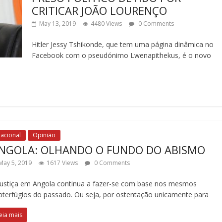
CRITICAR JOÃO LOURENÇO
May 13, 2019
4480 Views
0 Comments
Hitler Jessy Tshikonde, que tem uma página dinâmica no
Facebook com o pseudónimo Lwenapithekus, é o novo
acional
Opinião
NGOLA: OLHANDO O FUNDO DO ABISMO
May 5, 2019
1617 Views
0 Comments
justiça em Angola continua a fazer-se com base nos mesmos
bterfúgios do passado. Ou seja, por ostentação unicamente para
eia mais