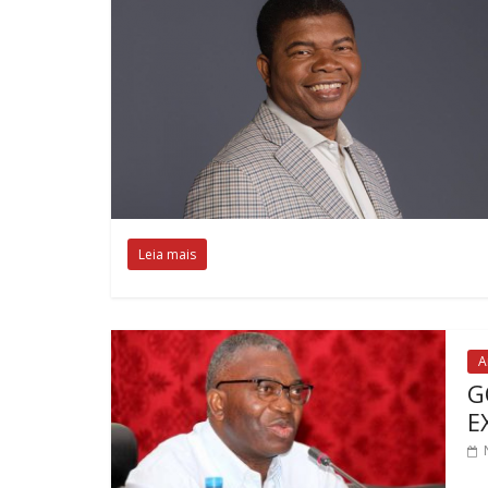
Leia mais
A
G
E