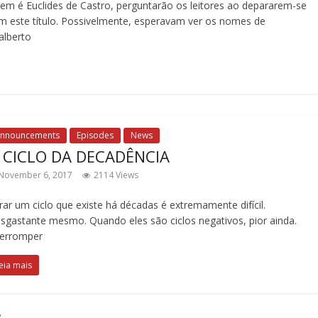
em é Euclides de Castro, perguntarão os leitores ao depararem-se
m este título. Possivelmente, esperavam ver os nomes de
alberto
nnouncements
Episodes
News
 CICLO DA DECADÊNCIA
November 6, 2017
2114 Views
rar um ciclo que existe há décadas é extremamente difícil.
sgastante mesmo. Quando eles são ciclos negativos, pior ainda.
terromper
eia mais