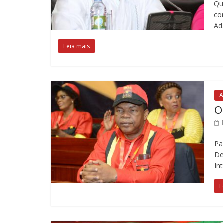
Qu
co
Ad
Leia mais
A
O
Pa
De
In
L