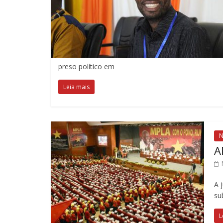
preso político em
Leia mais
N
A
A 
su
L