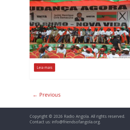
Leia mais
← Previous
Copyright © 2026
Radio Angola
. All rights reserved.
Contact us:
info@friendsofangola.org
.