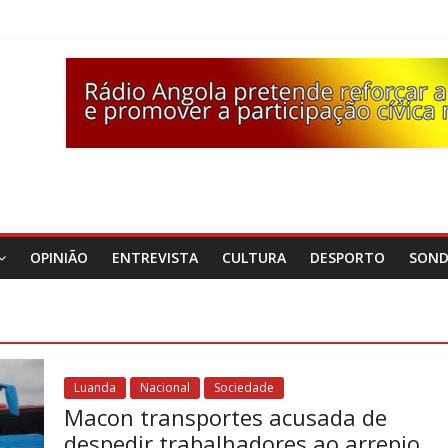
OPINIÃO
ENTREVISTA
CULTURA
DESPORTO
SON
Luanda
Nacional
Sociedade
Macon transportes acusada de
despedir trabalhadores ao arrepio