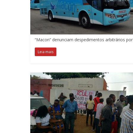
“Macon” denunciam despedimentos arbitrários po
Leia mais