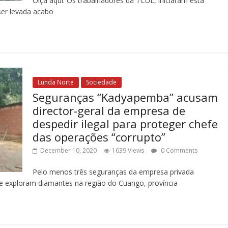
Oiça aqui: Os trabalhadores da TCUL, iniciaram esta
ser levada acabo
Lunda Norte
Sociedade
Seguranças “Kadyapemba” acusam
director-geral da empresa de
despedir ilegal para proteger chefe
das operações “corrupto”
December 10, 2020
1639 Views
0 Comments
Pelo menos três seguranças da empresa privada
 exploram diamantes na região do Cuango, província