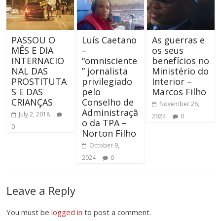
PASSOU O
Luís Caetano
As guerras e
MÊS E DIA
–
os seus
INTERNACIO
“omnisciente
benefícios no
NAL DAS
” jornalista
Ministério do
PROSTITUTA
privilegiado
Interior –
S E DAS
pelo
Marcos Filho
CRIANÇAS
Conselho de
November 26,
Administraçã
July 2, 2018
2024
0
o da TPA –
0
Norton Filho
October 9,
2024
0
Leave a Reply
You must be
logged in
to post a comment.