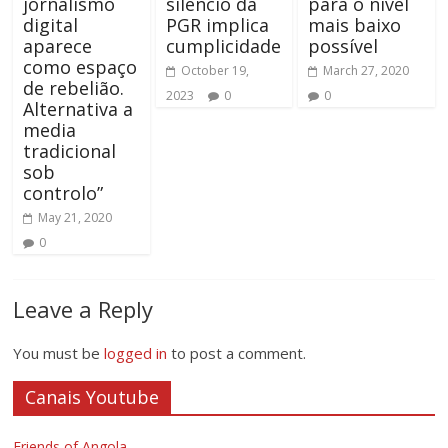
jornalismo
silêncio da
para o nível
digital
PGR implica
mais baixo
aparece
cumplicidade
possível
como espaço
October 19,
March 27, 2020
de rebelião.
2023
0
0
Alternativa a
media
tradicional
sob
controlo”
May 21, 2020
0
Leave a Reply
You must be
logged in
to post a comment.
Canais Youtube
Friends of Angola