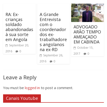
RA: Ex-
A Grande
crianças
Entrevista
soldado
com o
ADVOGADO
abandonadas
coordenador
ARÃO TEMPO
à sua sorte
dos ex-
AMEAÇADO
em Angola
trabalhadore
EM CABINDA
s angolanos
September 20,
October 15,
na ex-RD
2016
0
2017
0
September 26,
2016
0
Leave a Reply
You must be
logged in
to post a comment.
Canais Youtube