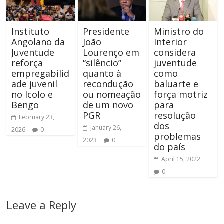
Instituto
Presidente
Ministro do
Angolano da
João
Interior
Juventude
Lourenço em
considera
reforça
“silêncio”
juventude
empregabilid
quanto à
como
ade juvenil
recondução
baluarte e
no Icolo e
ou nomeação
força motriz
Bengo
de um novo
para
PGR
resolução
February 23,
dos
January 26,
2026
0
problemas
2023
0
do país
April 15, 2022
0
Leave a Reply