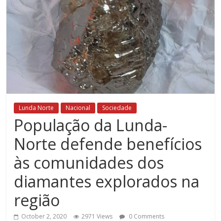
Lunda Norte
Nacional
Sociedade
População da Lunda-
Norte defende benefícios
às comunidades dos
diamantes explorados na
região
October 2, 2020
2971 Views
0 Comments