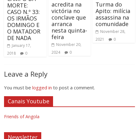
acredita na
Turma do
MORTE:
victória no
Apito: milícia
CASO N.º 33:
conclave que
assassina na
OS IRMÃOS
arranca
comunidade
DOMINGO E
nesta quinta-
O MATADOR
November 28,
feira
DE NADA
2021
0
November 20,
January 17,
2024
0
2018
0
Leave a Reply
You must be
logged in
to post a comment.
Canais Youtube
Friends of Angola
Newsletter