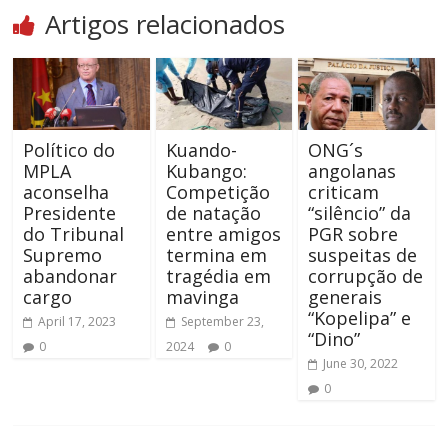
Artigos relacionados
Político do
Kuando-
ONG´s
MPLA
Kubango:
angolanas
aconselha
Competição
criticam
Presidente
de natação
“silêncio” da
do Tribunal
entre amigos
PGR sobre
Supremo
termina em
suspeitas de
abandonar
tragédia em
corrupção de
cargo
mavinga
generais
“Kopelipa” e
April 17, 2023
September 23,
“Dino”
0
2024
0
June 30, 2022
0