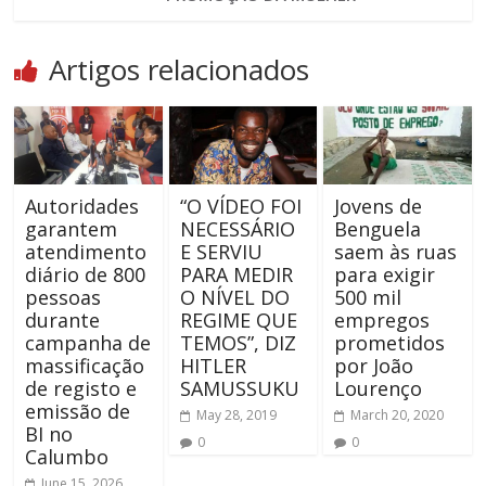
Artigos relacionados
Autoridades
“O VÍDEO FOI
Jovens de
garantem
NECESSÁRIO
Benguela
atendimento
E SERVIU
saem às ruas
diário de 800
PARA MEDIR
para exigir
pessoas
O NÍVEL DO
500 mil
durante
REGIME QUE
empregos
campanha de
TEMOS”, DIZ
prometidos
massificação
HITLER
por João
de registo e
SAMUSSUKU
Lourenço
emissão de
May 28, 2019
March 20, 2020
BI no
0
0
Calumbo
June 15, 2026