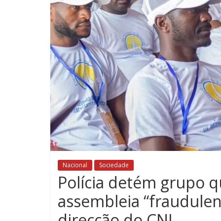
Nacional
Sociedade
Polícia detém grupo qu
assembleia “fraudulent
direcção do CNJ